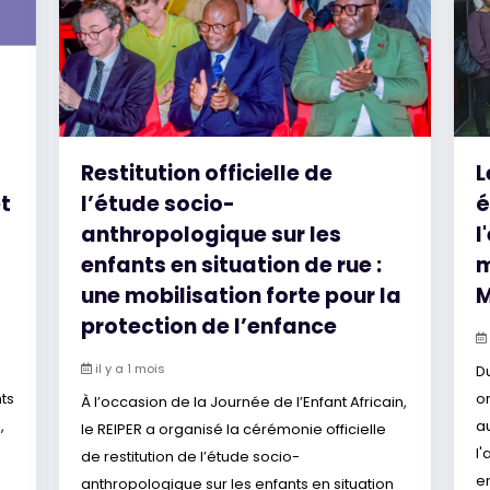
Restitution officielle de
L
t
l’étude socio-
é
anthropologique sur les
l
enfants en situation de rue :
m
une mobilisation forte pour la
protection de l’enfance
il y a 1 mois
D
ts
o
À l’occasion de la Journée de l’Enfant Africain,
,
a
le REIPER a organisé la cérémonie officielle
l
de restitution de l’étude socio-
e
anthropologique sur les enfants en situation