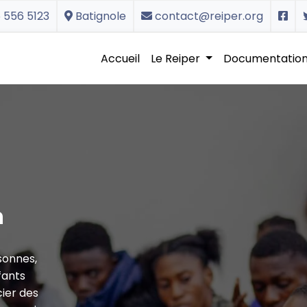
 556 5123
Batignole
contact@reiper.org
Accueil
Le Reiper
Documentatio
n
rsonnes,
fants
cier des