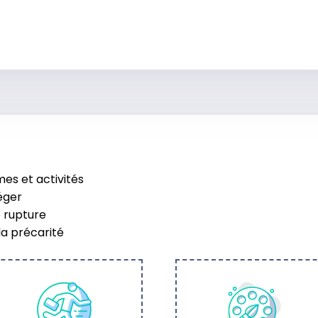
es et activités
éger
e rupture
la précarité