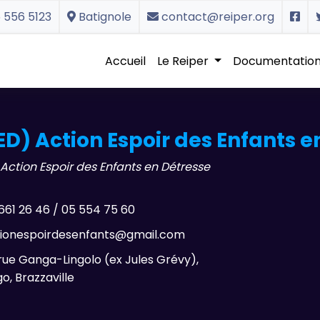
 556 5123
Batignole
contact@reiper.org
Accueil
Le Reiper
Documentatio
ED) Action Espoir des Enfants e
Action Espoir des Enfants en Détresse
661 26 46 / 05 554 75 60
ionespoirdesenfants@gmail.com
rue Ganga-Lingolo (ex Jules Grévy),
, Brazzaville