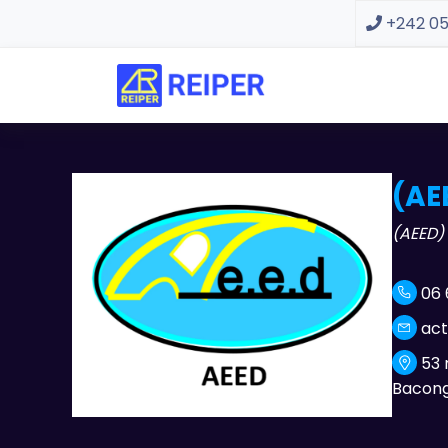
+242 05
(AE
(AEED) 
06 
act
53 
Bacongo