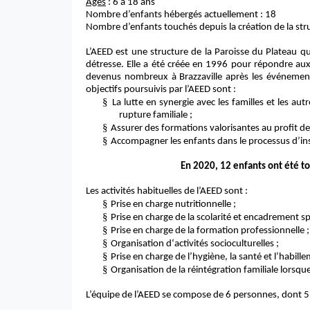
Âges
: 6 à 18 ans
Nombre d’enfants hébergés actuellement : 18
Nombre d’enfants touchés depuis la création de la str
L’AEED est une structure de la Paroisse du Plateau qu
détresse. Elle a été créée en 1996 pour répondre aux
devenus nombreux à Brazzaville après les événement
objectifs poursuivis par l’AEED sont :
§
La lutte en synergie avec les familles et les a
rupture familiale ;
§
Assurer des formations valorisantes au profit de
§
Accompagner les enfants dans le processus d’ins
En 2020, 12 enfants ont été tou
Les activités habituelles de l’AEED sont :
§
Prise en charge nutritionnelle ;
§
Prise en charge de la scolarité et encadrement spi
§
Prise en charge de la formation professionnelle ;
§
Organisation d‘activités socioculturelles ;
§
Prise en charge de l’hygiène, la santé et l’habill
§
Organisation de la réintégration familiale lorsque
L’équipe de l’AEED se compose de 6 personnes, dont 5