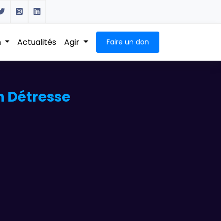
n
Actualités
Agir
Faire un don
n Détresse