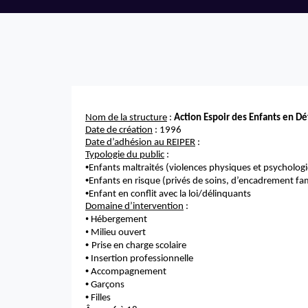
Nom de la structure
:
Action Espoir des Enfants en D
Date de création
:
1996
Date d’adhésion au REIPER
:
Typologie du public
:
•
Enfants maltraités (violences physiques et psycholog
•
Enfants en risque (privés de soins, d’encadrement fami
•
Enfant en conflit avec la loi/délinquants
Domaine d’intervention
:
•
Hébergement
•
Milieu ouvert
•
Prise en charge scolaire
•
Insertion professionnelle
•
Accompagnement
•
Garçons
•
Filles